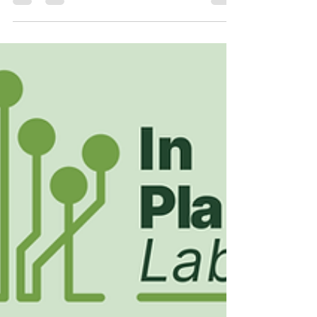
συμμετοχή των νέων στον κλιματικό
σχεδιασμό των πόλεων, διοργανώνονται
τρία αυτοτελή εργαστήρια με θέμα:
Ψηφιακές Αφηγήσεις ευαισθητοποίησης για
την Κλιματική Αλλαγή και τον Αστικό
Σχεδιασμό μέσω του Narralive Storymaker Τα
εργαστήρια απευθύνονται σε νέους και νέες
που ενδιαφέρονται για την κλιματική
αλλαγή, τη βιωσιμότητα των πόλεων, τον
συμμετοχικό σχεδιασμό και τη δημιουργική
αξιοποίηση