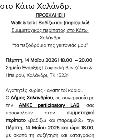
στο Κάτω Χαλάνδρι
ΠΡΟΣΚΛΗΣΗ
Walk & talk | Βαδίζω και (παρα)μιλώ!
Συμμετοχικός περίπατος στο Κάτω 
Χαλάνδρι
“τα πεζοδρόμια της γειτονιάς μου”
Πέμπτη, 14 Μάϊου 2026 | 18.00  – 20.00
Σημείο Έναρξης
 | Σοφοκλή Βενιζέλου & 
Ηπείρου, Χαλάνδρι, ΤΚ 15231
Αγαπητές κυρίες - αγαπητοί κύριοι,
Ο 
Δήμος Χαλανδρίου
, σε συνεργασία με 
την 
ΑΜΚΕ participatory LAB
,
 σας 
προσκαλούν στον 
συμμετοχικό 
περίπατο
 «βαδίζω και (παρα)μιλώ», την 
Πέμπτη, 14 Μαΐου 2026 και ώρα 18.00
, 
με σκοπό τη συζήτηση και καταγραφή 