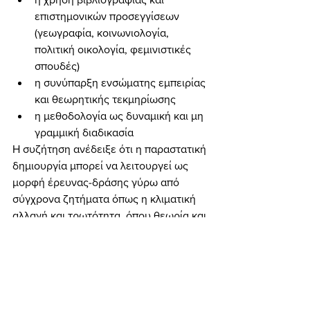
επιστημονικών προσεγγίσεων 
(γεωγραφία, κοινωνιολογία, 
πολιτική οικολογία, φεμινιστικές 
σπουδές)
η συνύπαρξη ενσώματης εμπειρίας 
και θεωρητικής τεκμηρίωσης
η μεθοδολογία ως δυναμική και μη 
γραμμική διαδικασία
Η συζήτηση ανέδειξε ότι η παραστατική 
δημιουργία μπορεί να λειτουργεί ως 
μορφή έρευνας-δράσης γύρω από 
σύγχρονα ζητήματα όπως η κλιματική 
αλλαγή και τρωτότητα, όπου θεωρία και 
πράξη αλληλοτροφοδοτούνται.
Δημιουργία και αστικοί 
μετασχηματισμοί