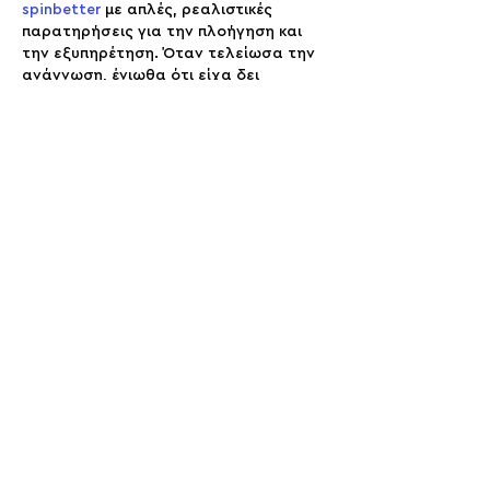
spinbetter
 με απλές, ρεαλιστικές 
παρατηρήσεις για την πλοήγηση και 
την εξυπηρέτηση. Όταν τελείωσα την 
ανάγνωση, ένιωθα ότι είχα δει 
πραγματική εμπειρία παικτών, όχι 
διαφήμιση.
Εμφάνιση περισσοτέρων
Έγινε επεξεργασία
Μου αρέσει
Απάντηση
Миша Воронов
11 Φεβ
Έπεσα πάνω σε αυτό μετά από ένα link 
που μοιράστηκε σε ένα ελληνικό 
gaming forum ένα ήσυχο βράδυ. Αυτό 
που με κράτησε ήταν ο ισορροπημένος 
τρόπος που μιλούσαν για την επιλογή 
online καζίνο στην Ελλάδα, χωρίς 