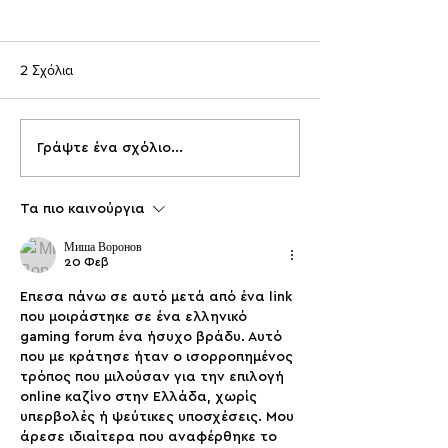
2 Σχόλια
Γράψτε ένα σχόλιο...
Οι δράσεις στον Τινάνειο
Ιστορικός
Κήπο συνεχίζονται τον
Περίπατος«Τινάν
Ιούλιο!
Κήπος - Πλατεία
Τα πιο καινούργια
Θεμιστοκλέους»
Миша Воронов
20 Φεβ
Έπεσα πάνω σε αυτό μετά από ένα link 
που μοιράστηκε σε ένα ελληνικό 
gaming forum ένα ήσυχο βράδυ. Αυτό 
που με κράτησε ήταν ο ισορροπημένος 
τρόπος που μιλούσαν για την επιλογή 
online καζίνο στην Ελλάδα, χωρίς 
υπερβολές ή ψεύτικες υποσχέσεις. Μου 
άρεσε ιδιαίτερα που αναφέρθηκε το 