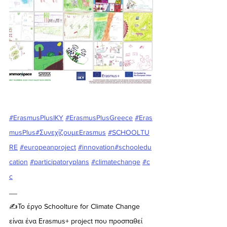
#ErasmusPlusIKY
#ErasmusPlusGreece
#Eras
musPlus
#ΣυνεχίζουμεErasmus
#SCHOOLTU
RE
#europeanproject
#innovation
#schooledu
cation
#participatoryplans
#climatechange
#c
c
__
✍️Το έργο Schoolture for Climate Change 
είναι ένα Εrasmus+ project που προσπαθεί 