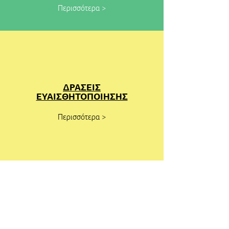
Περισσότερα >
ΔΡΑΣΕΙΣ
ΕΥΑΙΣΘΗΤΟΠΟΙΗΣΗΣ
Περισσότερα >
ΕΡΓΑΣΤΗΡΙΟ ΧΩΡΙΚΟΥ, ΑΣΤΙΚΟΥ &
ΠΕΡΙΒΑΛΛΟΝΤΙΚΟΥ
ΣΥΜΜΕΤΟΧΙΚΟ
Υ ΣΧΕΔΙΑΣΜΟΥ ΓΙΑ ΤΗΝ
ΠΡΟΣΑΡΜΟΓΗ
ΣΤΗΝ ΚΛΙΜΑΤΙΚΗ ΑΛΛΑΓΗ