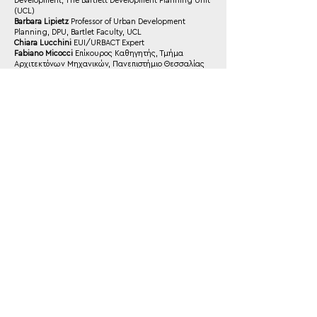
Development, The Bartlett Development Planning Unit
(UCL)
Barbara Lipietz
Professor of Urban Development
Planning, DPU, Bartlet Faculty, UCL
Chiara Lucchini
EUI/URBACT Expert
Fabiano Micocci
Επίκουρος Καθηγητής, Τμήμα
Αρχιτεκτόνων Μηχανικών, Πανεπιστήμιο Θεσσαλίας
Nicola Tollin
Professor in Urban Resilience, Chairholder
and Coordinator, UNESCO Chair on Urban Resilience,
University of Southern Denmark
Ευαγγελία Αθανασίου
Καθηγήτρια, Τομέας
Πολεοδομίας Χωροταξίας και Περιφερειακής
Ανάπτυξης, Τμήμα Αρχιτεκτόνων Μηχανικών, ΑΠΘ
Γιούλη Αθουσάκη
Φυσικός, Ηθοποιός, Υπεύθυνη
εκπαιδευτικών & πολιτιστικών προγραμμάτων,
commonspace
Νίκος Αναστασόπουλος
Αναπληρωτής Καθηγητής
Σχολής Αρχιτεκτόνων ΕΜΠ, Ερευνητής
Θάνος Ανδρίτσος
Αρχιτέκτονας- Πολεοδόμος, Υπ. Διδ.
ΕΜΠ, commonspace
Ευάγγελος Ασπρογέρακας
Αναπλ. Καθηγητής, Διευθ.
Εργ. Τουριστικού Σχεδιασμού, Έρευνας και Πολιτικής,
ΠΘ
Ντίνα Βαΐου
Oμότιμη Kαθηγήτρια, Τομέας
Πολεοδομίας και Χωροταξίας, Σχολή Αρχιτεκτόνων
Μηχανικών ΕΜΠ.
Γιώργος Βελεγράκης
Διδάσκων Πανεπιστήμιο Κρήτης,
commonspace
Κώστας Βουρεκάς
Αρχιτέκτονας-Πολεοδόμος,
commonspace, Πρόεδρος ΣΑΔΑΣ Αττικής