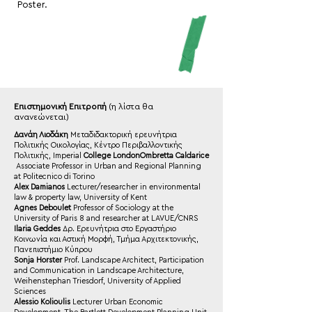
Poster.
Επιστημονική Επιτροπή
(η λίστα θα
ανανεώνεται)
Δανάη Λιοδάκη
Mεταδιδακτορική ερευνήτρια
Πολιτικής Οικολογίας, Κέντρο Περιβαλλοντικής
Πολιτικής, Imperial
College LondonOmbretta Caldarice
Associate Professor in Urban and Regional Planning
at Politecnico di Torino
Alex Damianos
Lecturer/researcher in environmental
law & property law, University of Kent
Agnes Deboulet
Professor of Sociology at the
University of Paris 8 and researcher at LAVUE/CNRS
Ilaria Geddes
Δρ. Ερευνήτρια στο Εργαστήριο
Κοινωνία και Αστική Μορφή, Τμήμα Αρχιτεκτονικής,
Πανεπιστήμιο Κύπρου
Sonja Horster
Prof. Landscape Architect, Participation
and Communication in Landscape Architecture,
Weihenstephan Triesdorf, University of Applied
Sciences
Alessio Kolioulis
Lecturer Urban Economic