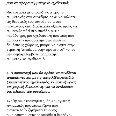
μου να αφορά συμμετοχικό σχεδιασμό;
Μια εργασία με οποιοδήποτε τρόπο
συμμετοχής στο συνέδριο αρκεί να καλύπτει
τις θεματικές του συνεδρίου ώστε
περνώντας από διαδικασία αξιολόγησης να
συμπεριληφθεί στο συνέδριο. Για
παράδειγμα, μια σχεδιαστική πρόταση που
αφορά την προσβασιμότητα ΑμεΑ σε
δημόσιους χώρους, μπορεί να ανήκει στην
θεματική “Δικαίωμα στην ορατότητα” και να
μην συμπεριλαμβάνει απαραίτητα
συμμετοχικό σχεδιασμό.
4. Η συμμετοχή μου θα πρέπει να συνδέεται
απαραίτητα και με τις τρεις λέξεις-κλειδιά
(συμμετοχικός σχεδιασμός, κλιματική κρίση
και χωρική δικαιοσύνη) για να εντάσσεται
στο πλαίσιο του συνεδρίου;
Αναζητούμε ερευνητικές, δημιουργικές ή
κινηματικές προτάσεις/έργα που
αντανακλούν ζητήματα Χωρικής
Δικαιοσύνης, στην προσπάθεια διαλόγου