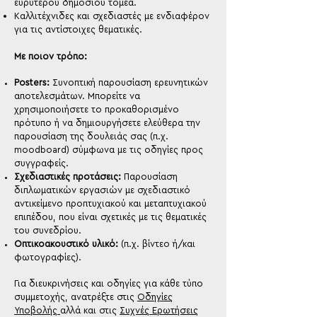
ευρύτερου δημόσιου τομέα.
Καλλιτέχνιδες και σχεδιαστές με ενδιαφέρον
για τις αντίστοιχες θεματικές.
Με ποιον τρόπο:
Posters:
Συνοπτική παρουσίαση ερευνητικών
αποτελεσμάτων. Μπορείτε να
χρησιμοποιήσετε το προκαθορισμένο
πρότυπο ή να δημιουργήσετε ελεύθερα την
παρουσίαση της δουλειάς σας (π.χ.
moodboard) σύμφωνα με τις οδηγίες προς
συγγραφείς.
Σχεδιαστικές προτάσεις:
Παρουσίαση
διπλωματικών εργασιών με σχεδιαστικό
αντικείμενο προπτυχιακού και μεταπτυχιακού
επιπέδου, που είναι σχετικές με τις θεματικές
του συνεδρίου.
Οπτικοακουστικό υλικό:
(π.χ. βίντεο ή/και
φωτογραφίες).
Για διευκρινήσεις και οδηγίες για κάθε τύπο
συμμετοχής, ανατρέξτε στις
Οδηγίες
Υποβολής
αλλά και στις
Συχνές Ερωτήσεις