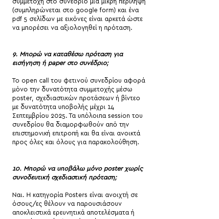
συμμετοχή στο συνέδριο μια μικρή περίληψη
(συμπληρώνεται στο google form) και ένα
pdf 5 σελίδων με εικόνες είναι αρκετά ώστε
να μπορέσει να αξιολογηθεί η πρόταση.
9. Μπορώ να καταθέσω πρόταση για
εισήγηση ή paper στο συνέδριο;
Το open call του φετινού συνεδρίου αφορά
μόνο την δυνατότητα συμμετοχής μέσω
poster, σχεδιαστικών προτάσεων ή βίντεο
με δυνατότητα υποβολής μέχρι 14
Σεπτεμβρίου 2025. Τα υπόλοιπα session του
συνεδρίου θα διαμορφωθούν από την
επιστημονική επιτροπή και θα είναι ανοικτά
προς όλες και όλους για παρακολούθηση.
10. Μπορώ να υποβάλω μόνο poster χωρίς
συνοδευτική σχεδιαστική πρόταση;
Ναι. Η κατηγορία Posters είναι ανοιχτή σε
όσους/ες θέλουν να παρουσιάσουν
αποκλειστικά ερευνητικά αποτελέσματα ή