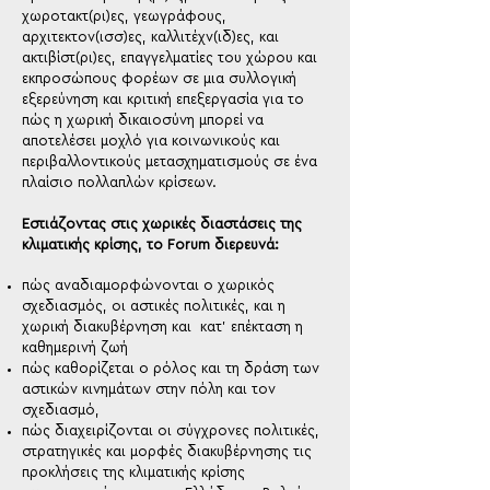
χωροτακτ(ρι)ες, γεωγράφους,
αρχιτεκτον(ισσ)ες, καλλιτέχν(ιδ)ες, και
ακτιβίστ(ρι)ες, επαγγελματίες του χώρου και
εκπροσώπους φορέων σε μια συλλογική
εξερεύνηση και κριτική επεξεργασία για το
πώς η χωρική δικαιοσύνη μπορεί να
αποτελέσει μοχλό για κοινωνικούς και
περιβαλλοντικούς μετασχηματισμούς σε ένα
πλαίσιο πολλαπλών κρίσεων.
Εστιάζοντας στις χωρικές διαστάσεις της
κλιματικής κρίσης, το Forum διερευνά:
πώς αναδιαμορφώνονται ο χωρικός
σχεδιασμός, οι αστικές πολιτικές, και η
χωρική διακυβέρνηση και κατ’ επέκταση η
καθημερινή ζωή
πώς καθορίζεται ο ρόλος και τη δράση των
αστικών κινημάτων στην πόλη και τον
σχεδιασμό,
πώς διαχειρίζονται οι σύγχρονες πολιτικές,
στρατηγικές και μορφές διακυβέρνησης τις
προκλήσεις της κλιματικής κρίσης