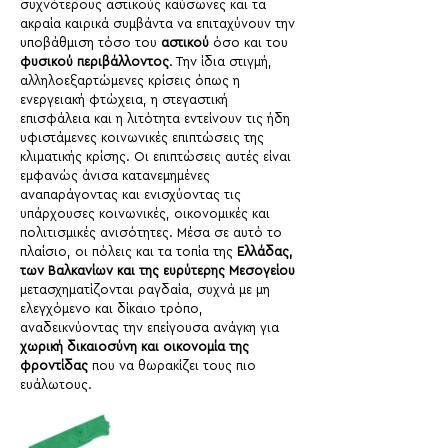
συχνότερους αστικούς καύσωνες και τα
ακραία καιρικά συμβάντα να επιταχύνουν την
υποβάθμιση τόσο του
αστικού
όσο και του
φυσικού περιβάλλοντος
. Την ίδια στιγμή,
αλληλοεξαρτώμενες κρίσεις όπως η
ενεργειακή φτώχεια, η στεγαστική
επισφάλεια και η λιτότητα εντείνουν τις ήδη
υφιστάμενες κοινωνικές επιπτώσεις της
κλιματικής κρίσης. Οι επιπτώσεις αυτές είναι
εμφανώς άνισα κατανεμημένες
αναπαράγοντας και ενισχύοντας τις
υπάρχουσες κοινωνικές, οικονομικές και
πολιτισμικές ανισότητες. Μέσα σε αυτό το
πλαίσιο, οι πόλεις και τα τοπία της
Ελλάδας,
των Βαλκανίων και της ευρύτερης Μεσογείου
μετασχηματίζονται ραγδαία, συχνά με μη
ελεγχόμενο και δίκαιο τρόπο,
αναδεικνύοντας την επείγουσα ανάγκη για
χωρική δικαιοσύνη και οικονομία της
φροντίδας
που να θωρακίζει τους πιο
ευάλωτους.