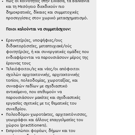
πως οι κοινότητες στην Ελλάδα, τα Βαλκάνια
και τη Μεσόγειο διεκδικούν πιο
δημοκρατικές, δίκαιες και συμμετοχικές
προσεγγίσεις στον χωρικό μετασχηματισμό.
Ποιοι καλούνται να συμμετάσχουν:
Ερευνητ(ρι)ες, υποψήφιες/ους
διδακτορ(ισσ)ες, μεταπτυχιακέ/ούς
φοιτητ(ρι)ες, ή και συνεργατικές ομάδες που
ενδιαφέρονται να παρουσιάσουν μέρος της
έρευνας τους
Τελειόφοιτοι/ες και νέες/οι απόφοιτοι
σχολών αρχιτεκτονικής, αρχιτεκτονικής
τοπίου, πολεοδομίας, χωροταξίας, και
συναφών πεδίων με σχεδιαστικό
αντικείμενο, που επιθυμούν να
παρουσιάσουν μακέτες και σχεδιαστικές
εργασίες σχετικές με τις θεματικές του
συνεδρίου.
Πολεοδόμοι-χωροτάκτες, αρχιτεκτόνισσες,
γεωγράφοι και άλλους επαγγελματίες του
χώρου (practitioners).
Εκπροσώποι φορέων, δήμων και του