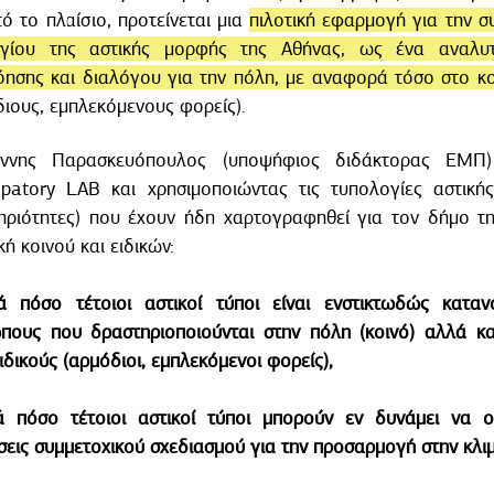
ό το πλαίσιο, προτείνεται μια
πιλοτική εφαρμογή για την σ
ογίου της αστικής μορφής της Αθήνας, ως ένα αναλυτ
όησης και διαλόγου για την πόλη, με αναφορά τόσο στο κο
ιους, εμπλεκόμενους φορείς).
ννης Παρασκευόπουλος (υποψήφιος διδάκτορας ΕΜΠ)
cipatory LAB και χρησιμοποιώντας τις τυπολογίες αστική
ηριότητες) που έχουν ήδη χαρτογραφηθεί για τον δήμο τη
ή κοινού και ειδικών:
 πόσο τέτοιοι αστικοί τύποι είναι ενστικτωδώς κατανο
πους που δραστηριοποιούνται στην πόλη (κοινό) αλλά και 
ιδικούς (αρμόδιοι, εμπλεκόμενοι φορείς),
ά πόσο τέτοιοι αστικοί τύποι μπορούν εν δυνάμει να ο
σεις συμμετοχικού σχεδιασμού για την προσαρμογή στην κλι