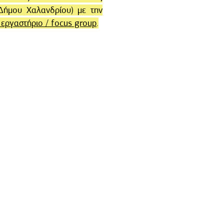
Δήμου Χαλανδρίου) με την
 εργαστήριο / focus group
.
rticipatory LAB" χρηματοδοτήθηκε
από
 πλαίσιο του άξονα προτεραιότητας 3:
ιτών «Καινοτόμες δράσεις με τους
τοδοτικού προγράμματος «Φυσικό
ες δράσεις 2020».