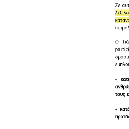
Σε αυτ
λεξιλ
καταν
(αρμόδ
O Γιά
parti
δραστ
εμπλοκ
•
κατά
ανθρώ
τους ε
• κατ
προτά