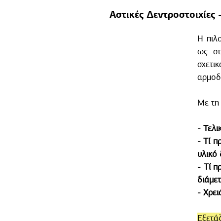
Αστικές Δεντροστοιχίες 
Η πιλ
ως στ
σχετικ
αρμοδ
Με τη
- Τελι
- Τί π
υλικό
- Τί π
διάμετ
- Χρει
Εξετά