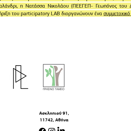
αλάνδρι, η Νατάσσα Νικολάου (ΠΕΕΓΕΠ- Γεωπόνος του 
ήριξη του participatory LAB διοργανώνουν ένα
συμμετοχικό
Η δημιουργία του "pa
το Πράσινο Ταμείο στο
Συμμετοχικότητα Πολ
πολίτες» του χρημα
περιβάλλον & καινοτόμ
Ασκληπιού 91,
11742, Αθήνα