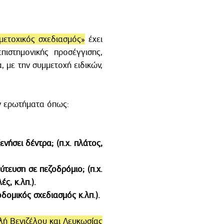
μετοχικός σχεδιασμός»
έχει
ιστημονικής προσέγγισης,
 με την συμμετοχή ειδικών,
ύν ερωτήματα όπως:
νήσει δέντρα; (π.χ. πλάτος,
ύτευση σε πεζοδρόμιο; (π.χ.
ς, κ.λπ.).
οδομικός σχεδιασμός κ.λπ.).
λή Βενιζέλου και Λευκωσίας