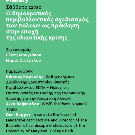
Plenary
Σάββατο 11
:00
Ο δημοκρατικός
περιβαλλοντικός σχεδιασμός
των πόλεων
ως πρόκληση
στην εποχή
της κλιματικής κρίσης
Συντονισμός:
Ελένη Μουγιάκου
Μαρία Σιτζόγλου
Παρεμβαίνουν:
Κώστας Καρτάλης
,
Καθηγητής και
Διευθυντής Εργαστηρίου Φυσικής
Περιβάλλοντος ΕΚΠΑ - Μέλος της
Επιστημονικής Επιτροπής της Ευρωπαϊκής
Ένωσης για την Κλιματική Αλλαγή
Άννα Βαφειάδου
, WWF Υπεύθυνη Νομικού
Τομέα
Deni Ruggeri
, Associate Professor of
Landscape Architecture and Director of the
Bachelor of Landscape Architecture at the
University of Maryland, College Park.