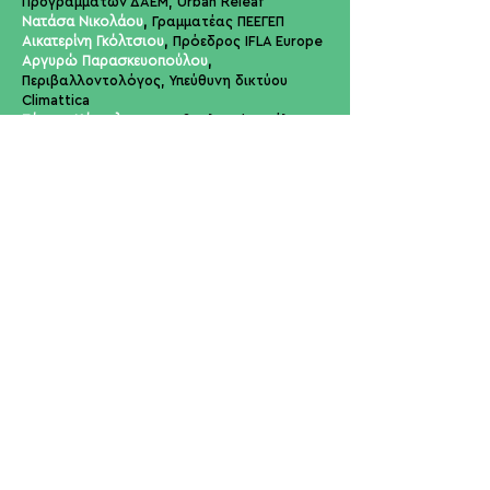
Προγραμμάτων ΔΑΕΜ, Urban Releaf
Νατάσα Νικολάου
,
Γραμματέας ΠΕΕΓΕΠ
Αικατερίνη Γκόλτσιου
,
Πρόεδρος ΙFLA Europe
Αργυρώ Παρασκευοπούλου
,
Περιβαλλοντολόγος, Υπεύθυνη δικτύου
Climattica
Πέτρος Κόκκαλης
,
Ευρωβουλευτής, Μέλος
της επιτροπής Περιβάλλοντος, Δημόσιας
Υγείας και Ασφάλειας των Τροφίμων (ΕΝVI).
Eμπνευστής του Προγράμματος R
É
GIONS
2030 - Monitoring the SDGs in the EU
Regions
Eργα
στήριο
Σάββ
ατ
ο 15:00
Ενσωμάτωση κλιματικών
δεικτών στον σχεδιασμό
δράσεων σε αστικά κέντρα –
Έργο LIFE-IP AdaptIGR
Συντελεστές:
Δρ Σπυριδούλα Ντεμίρη
,
Χημικός
Μηχανικός, Πράσινο Ταμείο
Δρ Στέλλα Αποστολάκη
,