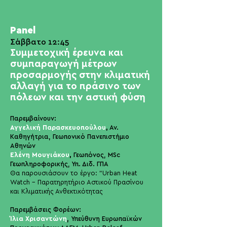
Panel
Σάββατο 12
:45
Συμμετοχι
κή έρευνα και
συμπαραγωγή μέτρων
προσαρμογής στην κλιματική
αλλαγή γι
α το πράσινο των
πόλεων και την αστική φύση
Παρεμβαίνουν:
Αγγελική Παρασκευοπούλου
,
Αν.
Καθηγήτρια, Γεωπονικό Πανεπιστήμιο
Αθηνών
Ελένη Μουγιάκου
,
Γεωπόνος, MSc
Γεωπληροφορικής, Υπ. Διδ. ΓΠΑ
Θα παρουσιάσουν το έργο: “Urban Heat
Watch - Παρατηρητήριο Αστικού Πρασίνου
και Κλιματικής Ανθεκτικότητας
Παρεμβάσεις Φορέων:
Ίλια Χρισαντώνη
,
Υπεύθυνη Ευρωπαϊκών