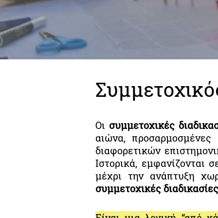
Συμμετοχικό
Οι
συμμετοχικές διαδικα
αιώνα, προσαρμοσμένες
διαφορετικών επιστημονι
Ιστορικά, εμφανίζονται σ
μέχρι την ανάπτυξη χω
συμμετοχικές διαδικασίε
Είναι μια λογική “από κ