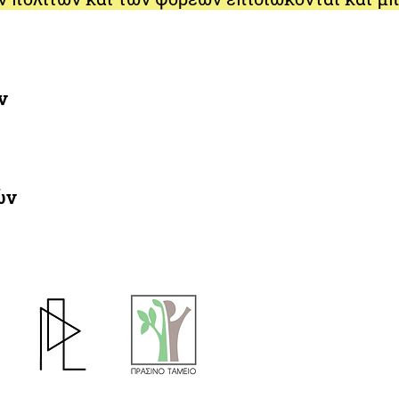
ν
ών
Η δημιουργία του "pa
το Πράσινο Ταμείο στο
Συμμετοχικότητα Πολ
πολίτες» του χρημα
περιβάλλον & καινοτόμ