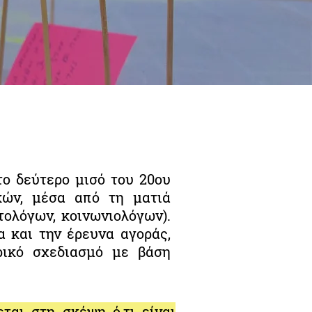
ο δεύτερο μισό του 20ου
κών, μέσα από τη ματιά
τολόγων, κοινωνιολόγων).
α και την έρευνα αγοράς,
ρικό σχεδιασμό με βάση
ται στη σκέψη ό,τι είναι