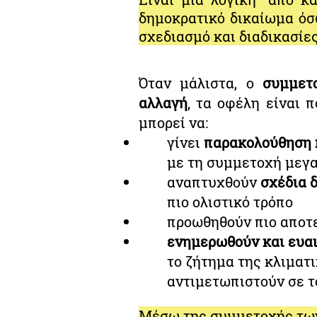
δημοκρατικό δικαίωμα όσ
σχεδιασμό και διαδικασίε
Όταν μάλιστα, ο
συμμετ
αλλαγή
, τα οφέλη είναι
μπορεί να:
γίνει
παρακολούθηση 
με τη συμμετοχή μεγα
αναπτυχθούν
σχέδια 
πιο ολιστικό τρόπο
προωθηθούν πιο αποτ
ενημερωθούν και ευαι
το ζήτημα της κλιματ
αντιμετωπιστούν σε το
Μέσω της συμμετοχής των