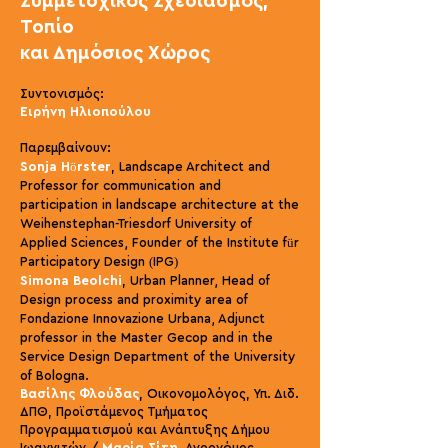
Συμμετοχικός Σχεδιασμός,
Τοπίο
και Δημόσιος Χώρος
Συντονισμός:
Ειρήνη Ηλιοπούλου
Πα
ρεμβαίνουν:
Landscape Architect and
Sonja Hö
r
ster
,
Professor for communication and
participation in landscape architecture at the
Weihenstephan-Triesdorf University of
Applied Sciences, Founder
o
f the Institute für
Participatory Design (IPG)
Urban Planner, Head of
Simona Beolchi
,
Design process and proximity area of
Fondazione Innovazione Urbana, Adjunct
professor in the Master Gecop and in the
Service Design Department of the University
of Bologna.
Βασίλης Φλούδας
, Οικονομολόγος, Υπ. Διδ.
ΔΠΘ, Προϊστάμενος Τμήματος
Προγραμματισμού και Ανάπτυξης Δήμου