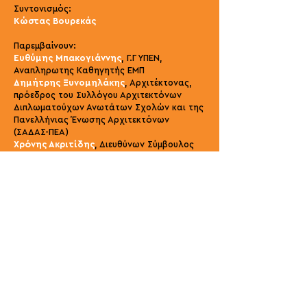
Συντονισμός:
Κώστας Βουρεκάς
Παρεμβαίνουν:
Ευθύμης Μπακογιάννης
, Γ.Γ ΥΠΕΝ,
Αναπληρωτης Καθηγητής ΕΜΠ
Δημήτρης Ξυνομηλάκης
, Αρχιτέκτονας,
πρόεδρος του Συλλόγου Αρχιτεκτόνων
Διπλωματούχων Ανωτάτων Σχολών και της
Πανελλήνιας Ένωσης
Αρχιτεκτόνων
(ΣΑΔΑΣ-ΠΕΑ)
Χρόνης Ακριτίδης
, Διευθύνων Σύμβουλος
της Ανάπλαση Αθήνας Α.Ε.
Μπούκη Μπαμπάλου Νουκάκη
,
Αρχιτεκτόνισσα
Τόνια Κατερίνη
, Αρχιτεκτόνισσα, πρώην
Πρόεδρος ΣΑΔΑ-ΠΕΑ
Δημήτρης Αντωνακάκης
, Αρχιτέκτονας
Plenary
Σάββατο 19:30
Προκλήσεις για το
σχεδιασμό