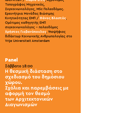
Ιωαννιτών /
Μαρία Σίτη
, Αγρονόμος
Τοπογράφος Μηχανικός,
Συγκοινωνιολόγος, MSc Πολεοδόμος.
Ερευνήτρια Μονάδας Βιώσιμης
Κινητικότητας ΕΜΠ /
Θάνος Βλαστός
,
Ομότιμος καθηγητής ΕΜΠ
συγκοινωνιολόγος - πολεοδόμος
Χρήστος Γιοβανόπουλος
, Υποψήφιος
διδάκτωρ Κοινωνικής Ανθρωπολογίας στο
Vrije Universiteit Amsterdam
Panel
Σάββατο 18:00
Η θεσμική διάστα
ση στο
σχεδιασμό του δημόσιου
χώρου.
Σχόλια και παρεμβάσεις με
αφορμή τoν θεσμό
των Αρχιτεκτονικών
Διαγωνισμών